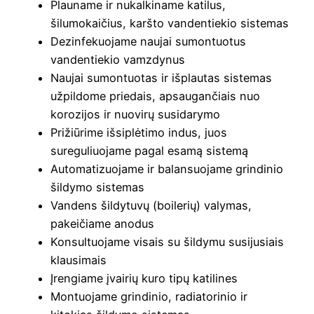
Plauname ir nukalkiname katilus,
šilumokaičius, karšto vandentiekio sistemas
Dezinfekuojame naujai sumontuotus
vandentiekio vamzdynus
Naujai sumontuotas ir išplautas sistemas
užpildome priedais, apsaugančiais nuo
korozijos ir nuovirų susidarymo
Prižiūrime išsiplėtimo indus, juos
sureguliuojame pagal esamą sistemą
Automatizuojame ir balansuojame grindinio
šildymo sistemas
Vandens šildytuvų (boilerių) valymas,
pakeičiame anodus
Konsultuojame visais su šildymu susijusiais
klausimais
Įrengiame įvairių kuro tipų katilines
Montuojame grindinio, radiatorinio ir