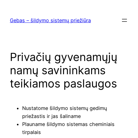
Skip
to
Gebas – šildymo sistemų priežiūra
content
Privačių gyvenamųjų
namų savininkams
teikiamos paslaugos
Nustatome šildymo sistemų gedimų
priežastis ir jas šaliname
Plauname šildymo sistemas cheminiais
tirpalais