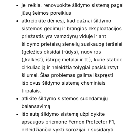
jei reikia, renovuokite šildymo sistemą pagal
jūsų šeimos poreikius
atkreipkite dėmesį, kad dažnai šildymo
sistemos gedimų ir brangios eksploatacijos
priežastis yra vamzdynų viduje ir ant
šildymo prietaisų sienelių susikaupę teršalai
(geležies oksidai (rūdys), nuoviros
(„kalkės“), ištirpę metalai ir tt.), kurie stabdo
cirkuliaciją ir neleidžia tolygiai pasiskirstyti
šilumai. Šias problemas galima išspręsti
išplovus šildymo sistemą cheminiais
tirpalais.
atlikite šildymo sistemos sudedamųjų
balansavimą
išplautą šildymo sistemą užpildykite
apsaugos priemone Fernox Protector F1,
neleidžiančia vykti korozijai ir susidaryti