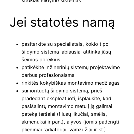
kitokias šildymo sistemas
Jei statotės namą
pasitarkite su specialistais, kokio tipo
šildymo sistema labiausiai atitinka jūsų
šeimos poreikius
patikėkite inžinerinių sistemų projektavimo
darbus profesionalams
rinkitės kokybiškas montavimo medžiagas
sumontuotą šildymo sistemą, prieš
pradedant eksploatuoti, išplaukite, kad
pasišalintų montavimo metu į ją galimai
patekę teršalai (fliusų likučiai, smėlis,
akmenukai ir pan.), alyvos (jomis padengti
plieniniai radiatoriai, vamzdžiai ir kt.)